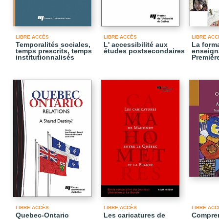
LIBRE ACCÈS
LIBRE ACCÈS
LIBRE ACC
Temporalités sociales,
L' accessibilité aux
La form
temps prescrits, temps
études postsecondaires
enseigna
institutionnalisés
Premièr
LIBRE ACCÈS
LIBRE ACCÈS
LIBRE ACC
Quebec-Ontario
Les caricatures de
Compren