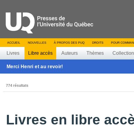
ACCUEIL
NOUVELLES
À PROPOS DES PUQ
DROITS
POUR COMMAN
Livres
Libre accès
Auteurs
Thèmes
Collectio
Merci Henri et au revoir!
774 résultats
Livres en libre acc