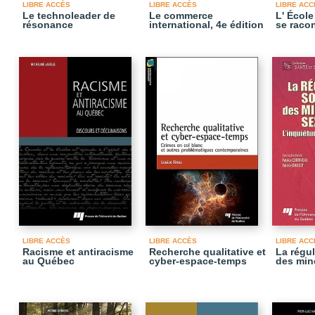
LIBRE ACCÈS
LIBRE ACCÈS
LIBRE ACC
Le technoleader de
Le commerce
L' Écol
résonance
international, 4e édition
se raco
LIBRE ACCÈS
LIBRE ACCÈS
LIBRE ACC
Racisme et antiracisme
Recherche qualitative et
La régul
au Québec
cyber-espace-temps
des min