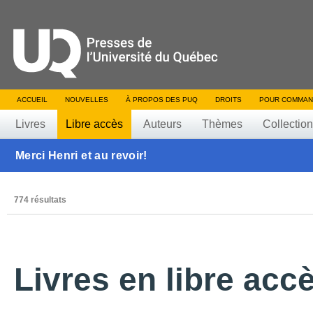
ACCUEIL
NOUVELLES
À PROPOS DES PUQ
DROITS
POUR COMMAN
Livres
Libre accès
Auteurs
Thèmes
Collectio
Merci Henri et au revoir!
774 résultats
Livres en libre acc