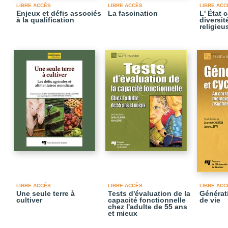
LIBRE ACCÈS
LIBRE ACCÈS
LIBRE ACC
Enjeux et défis associés
La fascination
L' État 
à la qualification
diversit
religieu
LIBRE ACCÈS
LIBRE ACCÈS
LIBRE ACC
Une seule terre à
Tests d'évaluation de la
Générat
cultiver
capacité fonctionnelle
de vie
chez l'adulte de 55 ans
et mieux