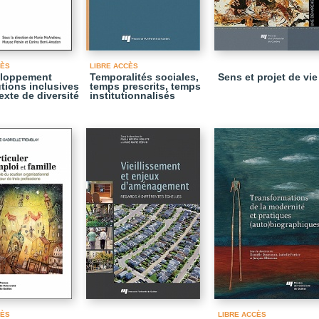
CÈS
LIBRE ACCÈS
eloppement
Temporalités sociales,
Sens et projet de vie
utions inclusives
temps prescrits, temps
exte de diversité
institutionnalisés
CÈS
LIBRE ACCÈS