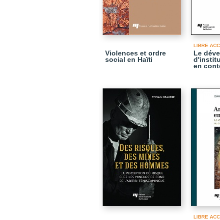
LIBRE AC
Violences et ordre
Le dév
social en Haïti
d'instit
en cont
LIBRE AC