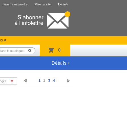
Pour nous joindre
Plan du site
English
IQUE
0
Détails ›
1
2
3
4
pages