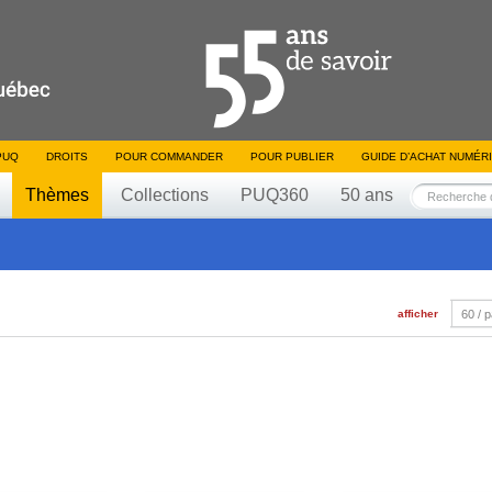
PUQ
DROITS
POUR COMMANDER
POUR PUBLIER
GUIDE D’ACHAT NUMÉR
Thèmes
Collections
PUQ360
50 ans
afficher
60 / 