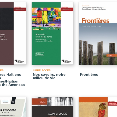
CÈS
LIBRE ACCÈS
nes Haïtiens
Nos savoirs, notre
Frontières
s
milieu de vie
es/Haitian
n the Americas