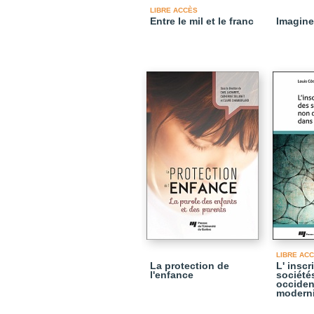
LIBRE ACCÈS
Entre le mil et le franc
Imagine
LIBRE AC
La protection de
L' inscr
l'enfance
société
occiden
moderni