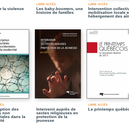
LIBRE ACCÈS
LIBRE ACCÈS
r la violence
Les baby-boomers, une
Intervention collecti
histoire de familles
mobilisation locale e
hébergement des aî
CÈS
LIBRE ACCÈS
iption des
Intervenir auprès de
Le printemps québé
s non
sectes religieuses en
tales dans la
protection de la
té
jeunesse