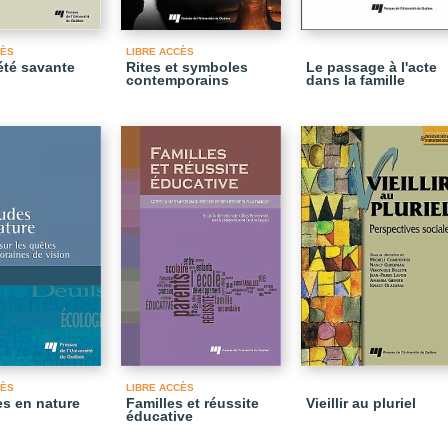
CÈS
LIBRE ACCÈS
été savante
Rites et symboles
Le passage à l'acte
contemporains
dans la famille
CÈS
LIBRE ACCÈS
es en nature
Familles et réussite
Vieillir au pluriel
éducative