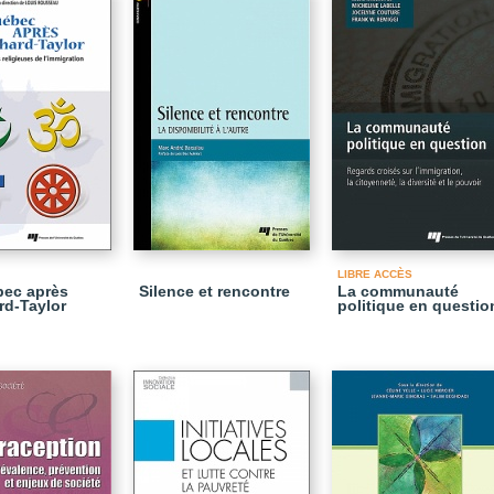
LIBRE ACCÈS
bec après
Silence et rencontre
La communauté
d-Taylor
politique en questio