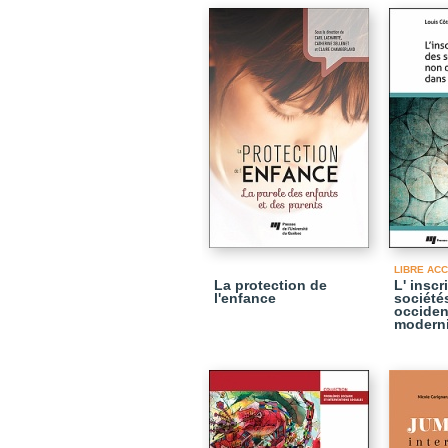
LIBRE AC
La protection de
L' inscr
l'enfance
société
occiden
moderni