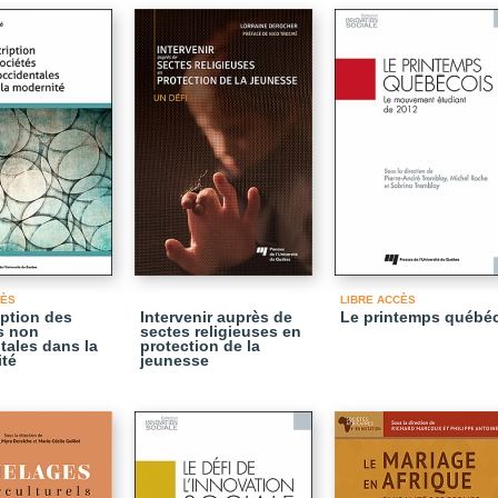
CÈS
LIBRE ACCÈS
iption des
Intervenir auprès de
Le printemps québé
s non
sectes religieuses en
tales dans la
protection de la
té
jeunesse