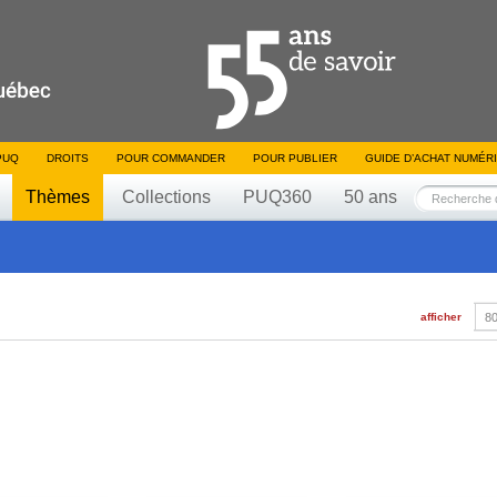
PUQ
DROITS
POUR COMMANDER
POUR PUBLIER
GUIDE D’ACHAT NUMÉR
Thèmes
Collections
PUQ360
50 ans
afficher
80