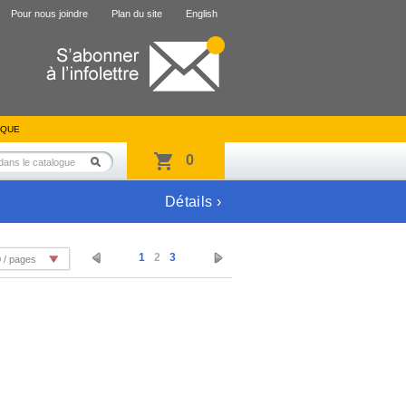
Pour nous joindre
Plan du site
English
IQUE
0
Détails ›
1
2
3
 / pages