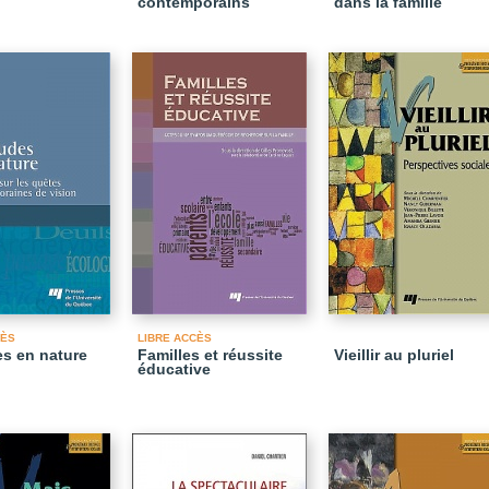
contemporains
dans la famille
CÈS
LIBRE ACCÈS
es en nature
Familles et réussite
Vieillir au pluriel
éducative