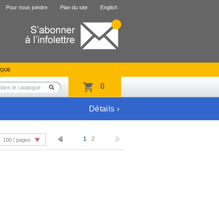
Pour nous joindre
Plan du site
English
IQUE
0
Détails ›
1
2
100 / pages