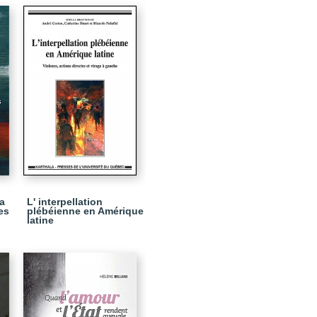
a
L' interpellation
es
plébéienne en Amérique
latine