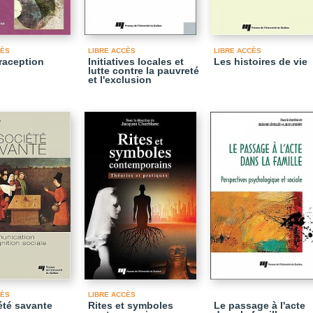
CÈS
LIBRE ACCÈS
LIBRE ACCÈS
raception
Initiatives locales et
Les histoires de vie
lutte contre la pauvreté
et l'exclusion
CÈS
LIBRE ACCÈS
été savante
Rites et symboles
Le passage à l'acte