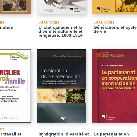
CÈS
LIBRE ACCÈS
LIBRE ACCÈS
ination
L' État canadien et la
Générations et cycle
diversité culturelle et
de vie
religieuse, 1800-1914
CÈS
r travail et
Immigration, diversité et
Le partenariat en