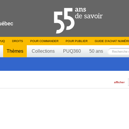
PUQ
DROITS
POUR COMMANDER
POUR PUBLIER
GUIDE D’ACHAT NUMÉR
Thèmes
Collections
PUQ360
50 ans
afficher