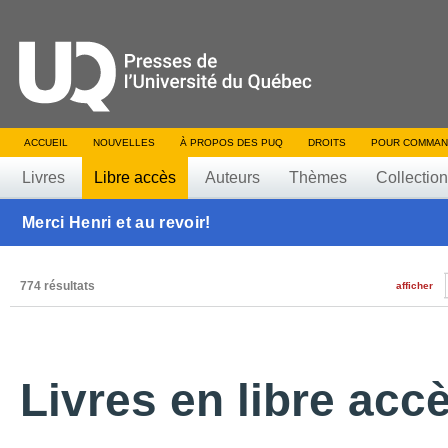
ACCUEIL
NOUVELLES
À PROPOS DES PUQ
DROITS
POUR COMMAN
Livres
Libre accès
Auteurs
Thèmes
Collectio
Merci Henri et au revoir!
774 résultats
afficher
Livres en libre acc