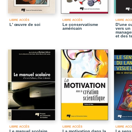
LIBRE ACCÈS
LIBRE ACCÈS
LIBRE ACC
L' œuvre de soi
Le conservatisme
D'une cu
américain
vers un
manage
et des 
LIBRE ACCÈS
LIBRE ACCÈS
LIBRE ACC
Le manuel scolaire
La motivation dans la
Le sens