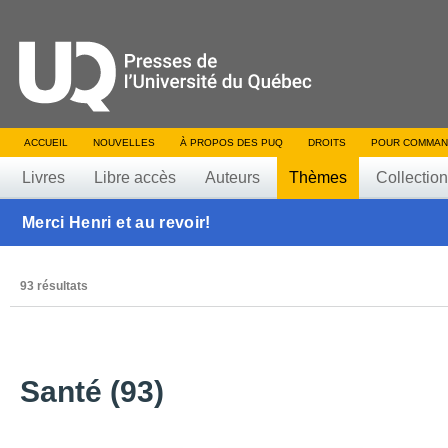
ACCUEIL
NOUVELLES
À PROPOS DES PUQ
DROITS
POUR COMMAN
Livres
Libre accès
Auteurs
Thèmes
Collectio
Merci Henri et au revoir!
93 résultats
Santé (93)