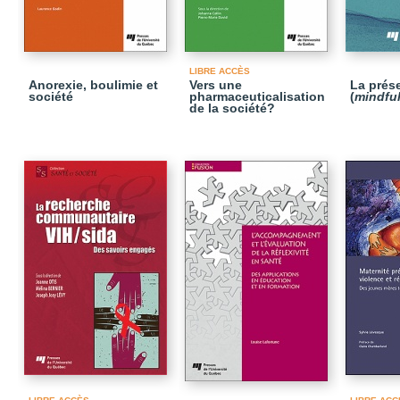
LIBRE ACCÈS
Anorexie, boulimie et
Vers une
La prés
société
pharmaceuticalisation
(
mindfu
de la société?