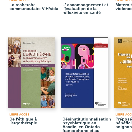
LIBRE ACCÈS
LIBRE ACC
La recherche
L' accompagnement et
Materni
communautaire VIH/sida
l'évaluation de la
violence
réflexivité en santé
LIBRE ACCÈS
LIBRE ACC
De l'éthique à
Désinstitutionnalisation
Préposé
l'ergothérapie
psychiatrique en
bénéfici
Acadie, en Ontario
soignan
francophone et au