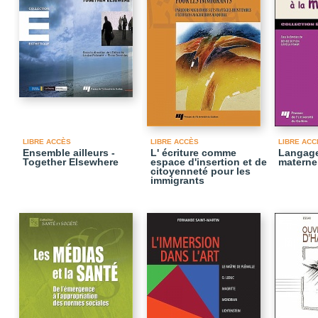
LIBRE ACCÈS
LIBRE ACCÈS
LIBRE ACC
Ensemble ailleurs -
L' écriture comme
Langage
Together Elsewhere
espace d'insertion et de
materne
citoyenneté pour les
immigrants