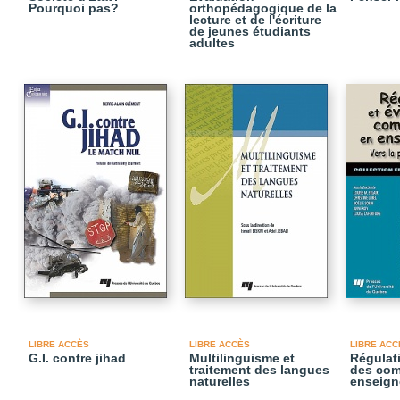
Pourquoi pas?
orthopédagogique de la
lecture et de l'écriture
de jeunes étudiants
adultes
LIBRE ACCÈS
LIBRE ACCÈS
LIBRE ACC
G.I. contre jihad
Multilinguisme et
Régulati
traitement des langues
des com
naturelles
enseig