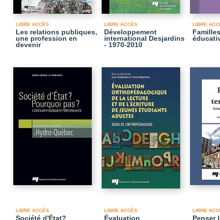
LIBRE ACCÈS
LIBRE ACCÈS
LIBRE ACC
Les relations publiques,
Développement
Familles
une profession en
international Desjardins
éducati
devenir
- 1970-2010
LIBRE ACCÈS
LIBRE ACCÈS
LIBRE ACC
Société d'État?
Évaluation
Penser l