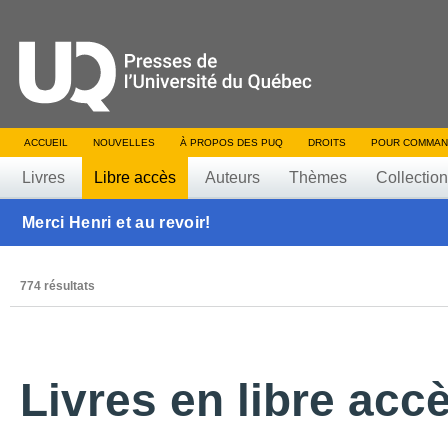
ACCUEIL
NOUVELLES
À PROPOS DES PUQ
DROITS
POUR COMMAN
Livres
Libre accès
Auteurs
Thèmes
Collectio
Merci Henri et au revoir!
774 résultats
Livres en libre acc