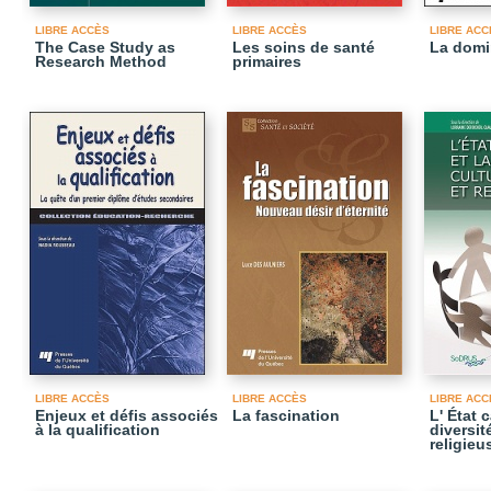
LIBRE ACCÈS
LIBRE ACCÈS
LIBRE ACC
The Case Study as
Les soins de santé
La domin
Research Method
primaires
LIBRE ACCÈS
LIBRE ACCÈS
LIBRE ACC
Enjeux et défis associés
La fascination
L' État 
à la qualification
diversit
religieu