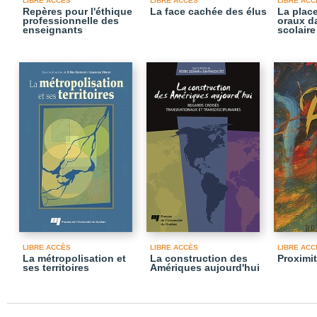
LIBRE ACCÈS
LIBRE ACCÈS
LIBRE ACC
Repères pour l'éthique
La face cachée des élus
La plac
professionnelle des
oraux d
enseignants
scolaire
LIBRE ACCÈS
LIBRE ACCÈS
LIBRE ACC
La métropolisation et
La construction des
Proximi
ses territoires
Amériques aujourd'hui