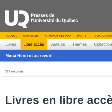
ACCUEIL
NOUVELLES
À PROPOS DES PUQ
DROITS
POUR COMMAN
Livres
Libre accès
Auteurs
Thèmes
Collectio
Merci Henri et au revoir!
774 résultats
Livres en libre acc