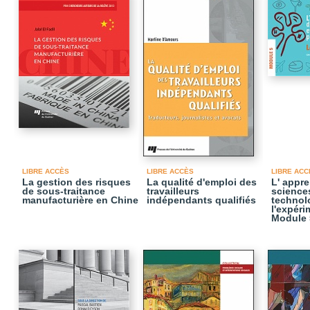
LIBRE ACCÈS
LIBRE ACCÈS
LIBRE ACC
La gestion des risques
La qualité d'emploi des
L' appr
de sous-traitance
travailleurs
science
manufacturière en Chine
indépendants qualifiés
technol
l'expéri
Module 