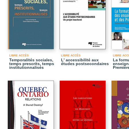
LIBRE ACCÈS
LIBRE ACCÈS
LIBRE ACC
Temporalités sociales,
L' accessibilité aux
La form
temps prescrits, temps
études postsecondaires
enseigna
institutionnalisés
Premièr