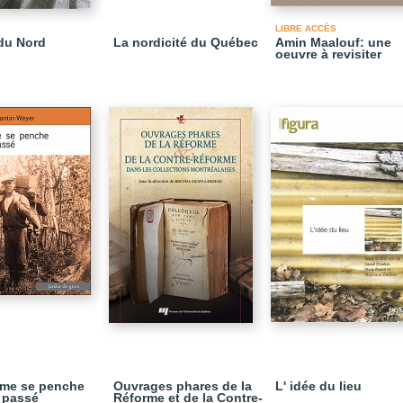
LIBRE ACCÈS
 du Nord
La nordicité du Québec
Amin Maalouf: une
oeuvre à revisiter
me se penche
Ouvrages phares de la
L' idée du lieu
 passé
Réforme et de la Contre-