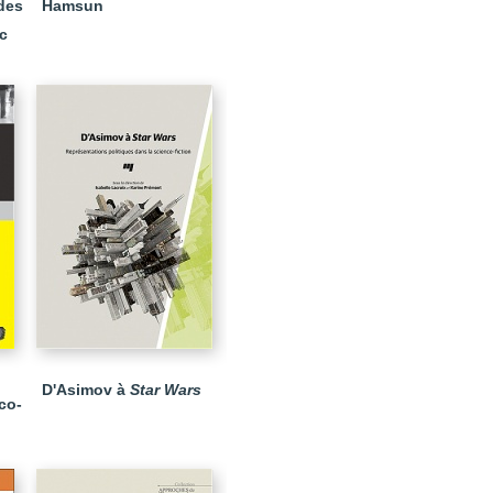
des
Hamsun
c
D'Asimov à
Star Wars
co-