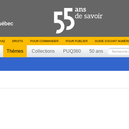
PUQ
DROITS
POUR COMMANDER
POUR PUBLIER
GUIDE D’ACHAT NUMÉR
Thèmes
Collections
PUQ360
50 ans