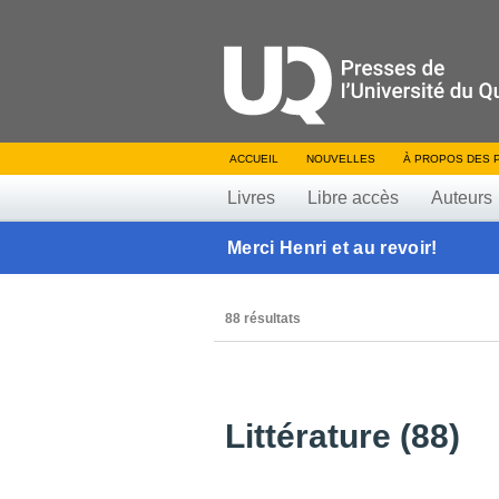
ACCUEIL
NOUVELLES
À PROPOS DES 
Livres
Libre accès
Auteurs
Merci Henri et au revoir!
88 résultats
Littérature (88)