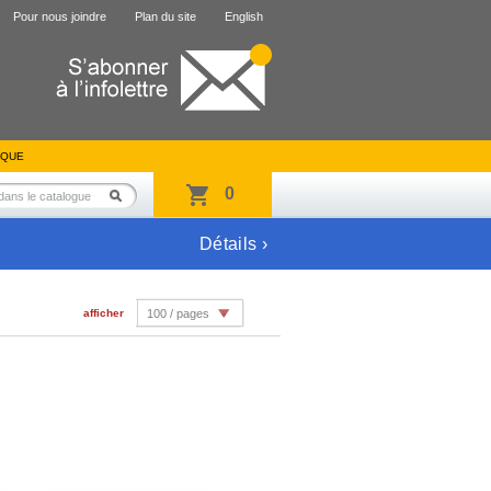
Pour nous joindre
Plan du site
English
IQUE
0
Détails ›
afficher
100 / pages