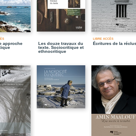
CÈS
LIBRE ACCÈS
e approche
Les douze travaux du
Écritures de la réclu
tique
texte. Sociocritique et
ethnocritique