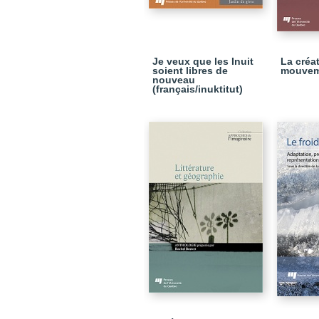
Je veux que les Inuit
La créat
soient libres de
mouvem
nouveau
(français/inuktitut)