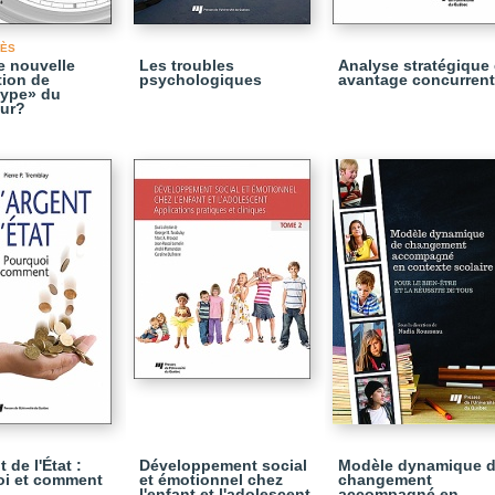
CÈS
e nouvelle
Les troubles
Analyse stratégique 
ion de
psychologiques
avantage concurrent
ltype» du
eur?
t de l'État :
Développement social
Modèle dynamique 
oi et comment
et émotionnel chez
changement
l'enfant et l'adolescent,
accompagné en