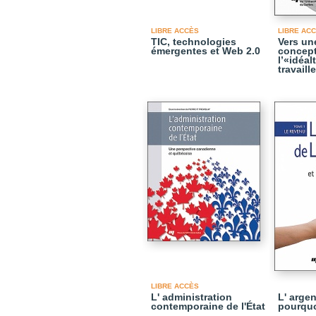
LIBRE ACCÈS
LIBRE AC
TIC, technologies
Vers un
émergentes et Web 2.0
concept
l’«idéa
travaill
LIBRE ACCÈS
L' administration
L' argen
contemporaine de l'État
pourqu