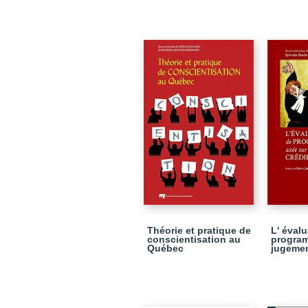
Théorie et pratique de
L' éval
conscientisation au
program
Québec
jugemen