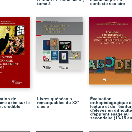
tome 2
contexte scolaire
uation de
Livres québécois
Évaluation
e
me axée sur le
remarquables du XX
orthopédagogique d
t crédible
siècle
lecture et de l'écritur
d'élèves en difficulté
d'apprentissage au
secondaire (13-15 an