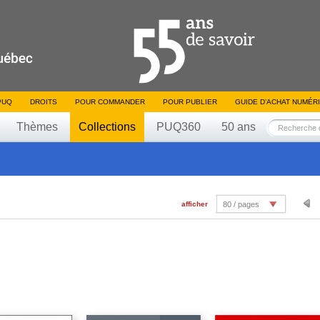
PUQ
DROITS
POUR COMMANDER
POUR PUBLIER
GUIDE D’ACHAT NUMÉR
Thèmes
Collections
PUQ360
50 ans
afficher
80 / pages