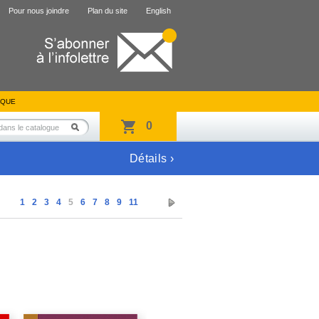
Pour nous joindre
Plan du site
English
IQUE
0
Détails ›
1
2
3
4
5
6
7
8
9
11