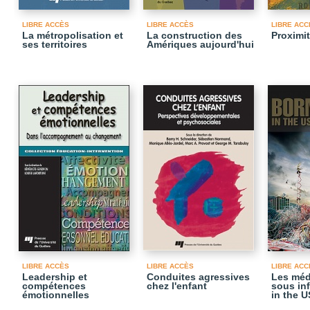
LIBRE ACCÈS
LIBRE ACCÈS
LIBRE ACC
La métropolisation et
La construction des
Proximi
ses territoires
Amériques aujourd'hui
LIBRE ACCÈS
LIBRE ACCÈS
LIBRE ACC
Leadership et
Conduites agressives
Les méd
compétences
chez l'enfant
sous in
émotionnelles
in the U