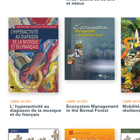
et mieux
LIBRE ACCÈS
LIBRE ACCÈS
LIBRE ACC
L' hyperactivité au
Ecosystem Management
Mobilité
diapason de la musique
in the Boreal Forest
résilien
et du français