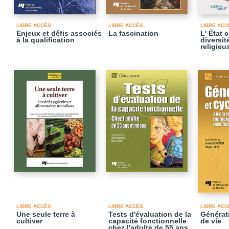
LIBRE ACCÈS
LIBRE ACCÈS
LIBRE ACC
Enjeux et défis associés
La fascination
L' État 
à la qualification
diversit
religieu
LIBRE ACCÈS
LIBRE ACCÈS
LIBRE ACC
Une seule terre à
Tests d'évaluation de la
Générat
cultiver
capacité fonctionnelle
de vie
chez l'adulte de 55 ans