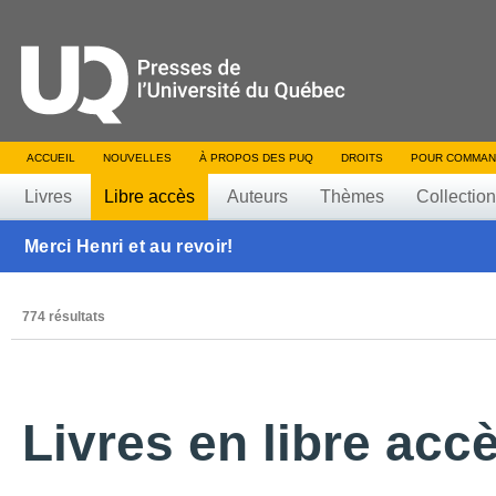
ACCUEIL
NOUVELLES
À PROPOS DES PUQ
DROITS
POUR COMMAN
Livres
Libre accès
Auteurs
Thèmes
Collectio
Merci Henri et au revoir!
774 résultats
Livres en libre acc