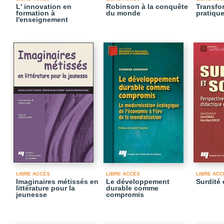
L' innovation en
Robinson à la conquête
Transfo
formation à
du monde
pratiqu
l'enseignement
LIBRE ACCÈS
LIBRE ACCÈS
LIBRE ACC
Imaginaires métissés en
Le développement
Surdité 
littérature pour la
durable comme
jeunesse
compromis