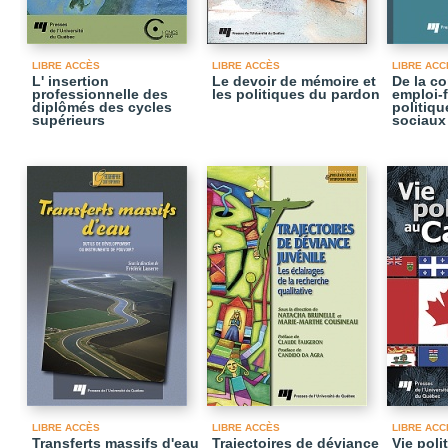
LIBRE ACCÈS
LIBRE ACCÈS
LIBRE ACC
L' insertion
Le devoir de mémoire et
De la co
professionnelle des
les politiques du pardon
emploi-f
diplômés des cycles
politiq
supérieurs
sociaux
LIBRE ACCÈS
LIBRE ACCÈS
LIBRE ACC
Transferts massifs d'eau
Trajectoires de déviance
Vie pol