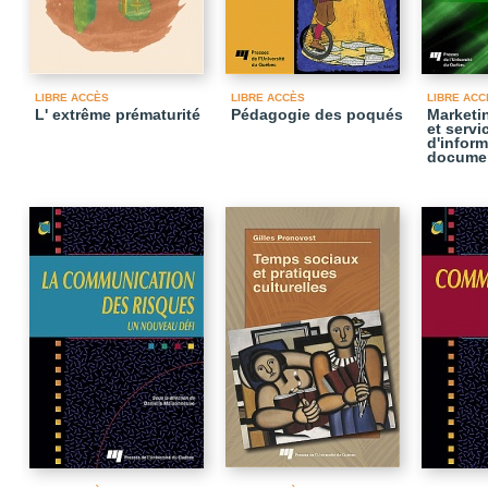
LIBRE ACCÈS
LIBRE ACCÈS
LIBRE ACC
L' extrême prématurité
Pédagogie des poqués
Marketi
et servi
d'inform
documen