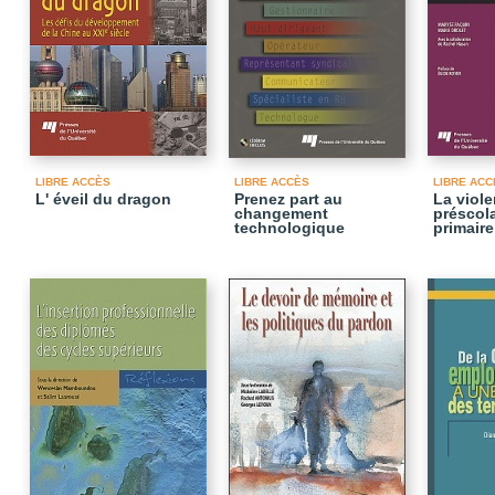
LIBRE ACCÈS
LIBRE ACCÈS
LIBRE ACC
L' éveil du dragon
Prenez part au
La viol
changement
préscola
technologique
primaire