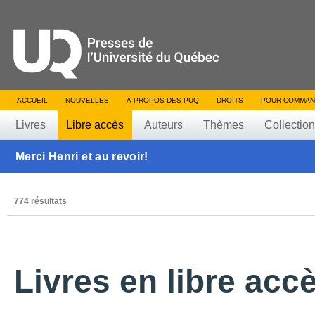
ACCUEIL
NOUVELLES
À PROPOS DES PUQ
DROITS
POUR COMMAN
Livres
Libre accès
Auteurs
Thèmes
Collectio
Merci Henri et au revoir!
774 résultats
Livres en libre acc