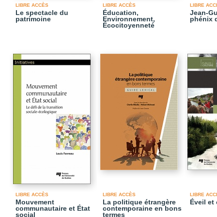
LIBRE ACCÈS
LIBRE ACCÈS
LIBRE ACC
Le spectacle du
Éducation,
Jean-Gu
patrimoine
Environnement,
phénix d
Écocitoyenneté
LIBRE ACCÈS
LIBRE ACCÈS
LIBRE ACC
Mouvement
La politique étrangère
Éveil et
communautaire et État
contemporaine en bons
social
termes