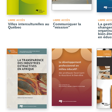
LIBRE ACCÈS
LIBRE ACCÈS
LIBRE ACC
Villes interculturelles au
Communiquer la
La gest
Québec
"mission"
change
organisa
bien-êtr
en éduc