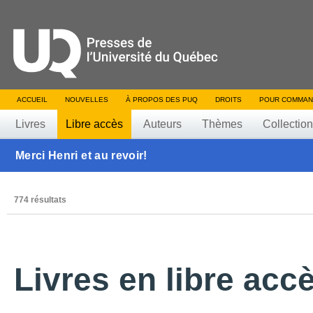
ACCUEIL
NOUVELLES
À PROPOS DES PUQ
DROITS
POUR COMMAN
Livres
Libre accès
Auteurs
Thèmes
Collectio
Merci Henri et au revoir!
774 résultats
Livres en libre acc