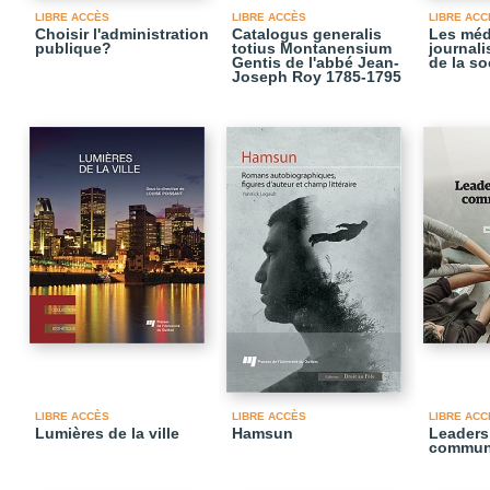
LIBRE ACCÈS
LIBRE ACCÈS
LIBRE ACC
Choisir l'administration
Catalogus generalis
Les médi
publique?
totius Montanensium
journali
Gentis de l'abbé Jean-
de la so
Joseph Roy 1785-1795
LIBRE ACCÈS
LIBRE ACCÈS
LIBRE ACC
Lumières de la ville
Hamsun
Leaders
commun