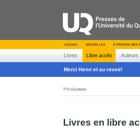
ACCUEIL
NOUVELLES
À PROPOS DES 
Livres
Libre accès
Auteurs
Merci Henri et au revoir!
774 résultats
Livres en libre a