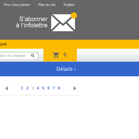
Pour nous joindre
Plan du site
English
IQUE
0
Détails ›
1
2
3
4
5
6
7
8