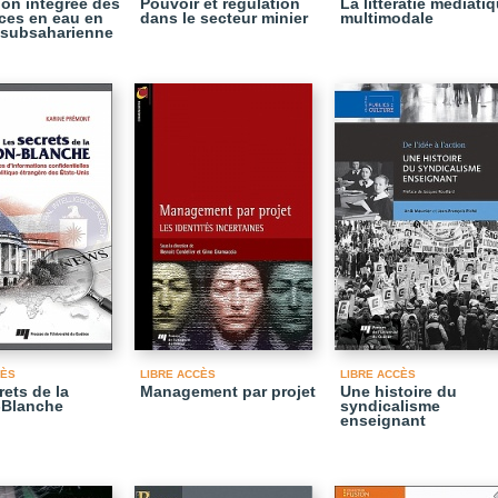
ion intégrée des
Pouvoir et régulation
La littératie médiati
ces en eau en
dans le secteur minier
multimodale
 subsaharienne
CÈS
LIBRE ACCÈS
LIBRE ACCÈS
rets de la
Management par projet
Une histoire du
-Blanche
syndicalisme
enseignant