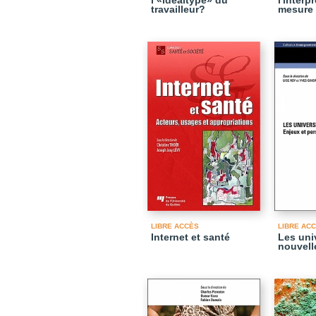
l’«idéaltype» du
l'interp
travailleur?
mesure 
LIBRE ACCÈS
LIBRE AC
Internet et santé
Les uni
nouvell