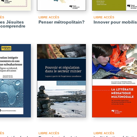
CÈS
LIBRE ACCÈS
LIBRE ACCÈS
es Jésuites
Penser métropolitain?
Innover pour mobilis
 comprendre
CÈS
LIBRE ACCÈS
LIBRE ACCÈS