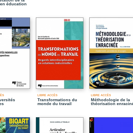
rétation de la
en éducation
CÈS
LIBRE ACCÈS
LIBRE ACCÈS
versités
Transformations du
Méthodologie de la
es
monde du travail
théorisation enracin