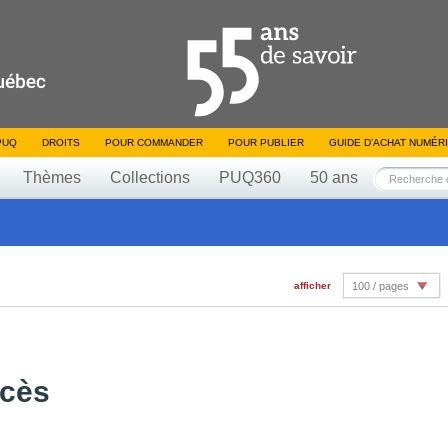
PUQ
DROITS
POUR COMMANDER
POUR PUBLIER
GUIDE D’ACHAT NUMÉR
Thèmes
Collections
PUQ360
50 ans
afficher
100 / pages
ccès