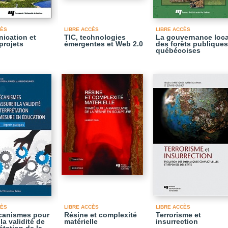
CÈS
LIBRE ACCÈS
LIBRE ACCÈS
ication et
TIC, technologies
La gouvernance loca
projets
émergentes et Web 2.0
des forêts publiques
québécoises
CÈS
LIBRE ACCÈS
LIBRE ACCÈS
canismes pour
Résine et complexité
Terrorisme et
la validité de
matérielle
insurrection