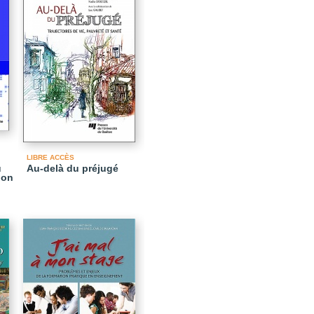
LIBRE ACCÈS
u
Au-delà du préjugé
ion